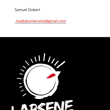
Samuel Dubert
mediationlarsene@gmail.com