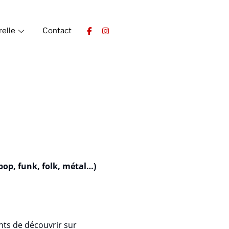
relle
Contact
pop, funk, folk, métal…)
ts de découvrir sur